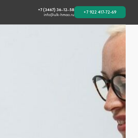
+7 (3467) 36‒12‒58
+7 922 417-72-69
info@ulk-hmao.ru