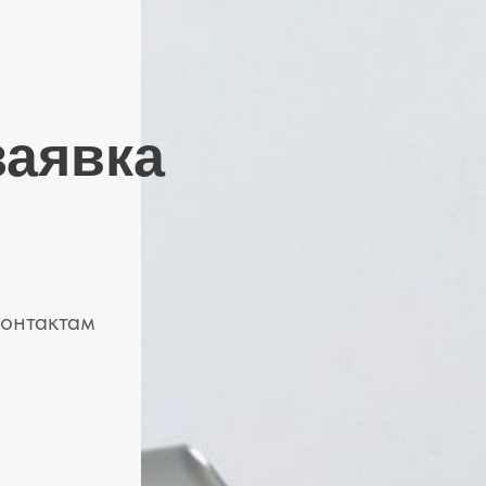
заявка
контактам